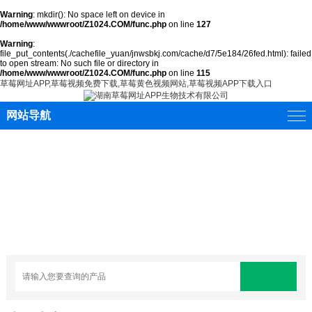
Warning
: mkdir(): No space left on device in
/home/www/wwwroot/Z1024.COM/func.php
on line
127
Warning
:
file_put_contents(./cachefile_yuan/jnwsbkj.com/cache/d7/5e184/26fed.html): failed
to open stream: No such file or directory in
/home/www/wwwroot/Z1024.COM/func.php
on line
115
草莓网址APP,草莓视频免费下载,草莓黄色视频网站,草莓视频APP下载入口
网站导航