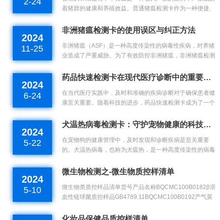
2-24
着猪群的健康和养殖效益。普通猪瘟检测卡作为一种便捷、
快速的检测工具，在猪瘟的早期诊断中发挥着重要作用。以
下就是使用普通猪瘟检测卡的详细操作步骤。前期准备在使
非洲猪瘟检测卡的使用误区与纠正方法
2024
用检测卡前，需要准备好相关的材料...
非洲猪瘟（ASF）是一种高度传染性的病毒性疾病，对养猪
11-25
业造成了严重威胁。为了有效防控非洲猪瘟，非洲猪瘟检测
卡成为了一种重要的快速检测工具。然而，在实际使用过程
中，一些常见的使用误区可能会影响检测结果的准确性。本
药品快速检测卡在现代医疗诊断中的重要性与应用
2024
文将探讨非洲猪瘟检测卡的常见使...
在当代医疗实践中，及时和准确的疾病诊断对于确保患者健
6-24
康至关重要。随着科技的进步，药品快速检测卡成为了一个
强大的工具，使得在临床环境中迅速进行疾病筛查和监测成
为可能。这种检测卡通常利用免疫层析或分子生物学技术，
犬温热病毒检测卡：守护宠物健康的科技工具
2024
能够在短时间内提供可靠的结果，极...
在宠物狗的健康管理中，及时发现和诊断疾病是至关重要
5-22
的。犬温热病毒，也称为犬瘟热，是一种高度传染性的病毒
性疾病，对犬只的健康构成了严重威胁。为了有效预防和控
制这一疾病，犬温热病毒检测卡应运而生，成为了宠物主人
微生物检测之-微生物质控样清单
2024
和兽医的重要工具。犬温热病毒检测卡...
微生物类质控样品清单货号产品名称BQCMC100B0182β溶
5-10
血性链球菌质控样品GB4789.11BQCMC100B0192产气荚
膜梭菌质控样品GB4789.13BQCMC100B0382肠杆菌科质
控样品GB4789.41BQCMC100B...
化妆品保健品质控样清单