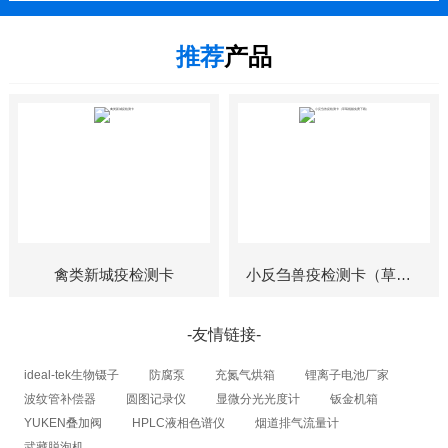
价值观：服务客户、创新高效（为客户创造竞争力实现顾客满意，诚实，信
任、简单、快速）企业文化：人性化，学习成长。
推荐
产品
禽类新城疫检测卡
小反刍兽疫检测卡（草莓视频免费下载）
-友情链接-
ideal-tek生物镊子
防腐泵
充氮气烘箱
锂离子电池厂家
波纹管补偿器
圆图记录仪
显微分光光度计
钣金机箱
YUKEN叠加阀
HPLC液相色谱仪
烟道排气流量计
武藏脱泡机