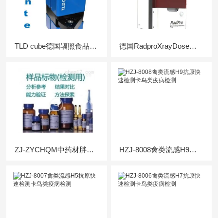
TLD cube德国辐照食品检测仪食品药材辐照热释光仪
德国RadproXrayDose辐照食品热释光检测X光辐照器
ZJ-ZYCHQM中药材胖大海中黄曲霉毒素B1分析物质质控样
HZJ-8008禽类流感H9抗原快速检测卡鸟类疫病检测