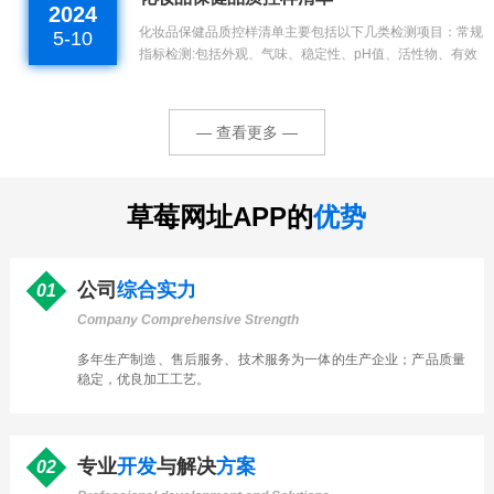
2024
化妆品保健品质控样清单主要包括以下几类检测项目：常规
5-10
指标检测:包括外观、气味、稳定性、pH值、活性物、有效
物等。微生物检测:主要涉及菌落总数、粪大肠菌群、霉菌
和酵母菌母总数、金黄色葡萄球菌、铜绿假单胞菌等微生物
污染测试，以及抗菌防腐效果测试...
— 查看更多 —
草莓网址APP的
优势
公司
综合实力
01
Company Comprehensive Strength
多年生产制造、售后服务、技术服务为一体的
生产
企业；产品质量
稳定，优良
加工
工艺。
专业
开发
与解决
方案
02