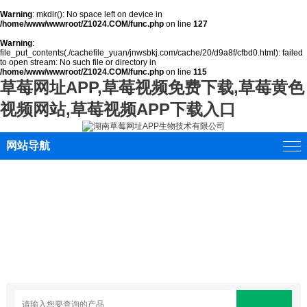
Warning
: mkdir(): No space left on device in
/home/www/wwwroot/Z1024.COM/func.php
on line
127
Warning
:
file_put_contents(./cachefile_yuan/jnwsbkj.com/cache/20/d9a8f/cfbd0.html): failed
to open stream: No such file or directory in
/home/www/wwwroot/Z1024.COM/func.php
on line
115
草莓网址APP,草莓视频免费下载,草莓黄色
视频网站,草莓视频APP下载入口
网站导航