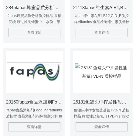
2845fapas蜂蜜品质分析质控样品 果糖蔗糖
21113fapas维生素A,B1,B12,C,D ,E质控样Vitamins
fapas蜂蜜品质分析质控样品 果糖
fapas维生素A,B1,B12,C,D ,E质控
蔗糖 通过检测蜂蜜中：水份、果
样Vitamins 食品检测维生素质量控
糖、葡萄糖、蔗糖、羟甲基糠醛、
制 谷物早餐 vitamins B1, B2
查看详情
查看详情
淀粉、游离酸 等物质 来判定蜂蜜品
（total）, B6, B12, total niacin &
质质量
folic acid 维生素 B1、 B2 （总
量）、B6 、总yansuan和yesuan
20160fapas食品添加剂Food Ingredients质控样
25181鱼罐头中挥发性盐基氮TVB-N 质控样品
fapas食品添加剂Food Ingredients
鱼罐头中挥发性盐基氮TVB-N 质控
质控样 食品添加剂指标检测分析 糖
样品 挥发性盐基氮（TVB-N）指动
度、pH、苯甲酸、柠檬酸和山梨酸
物性食品由于酶和细菌的作用，在
查看详情
查看详情
抗氧化剂 BHA （E320）、BHT
腐败过程中，使蛋白质分解而产生
（E321）和酸丙酯 （E310） 咖啡
氨以及胺类等碱性含氮物质。此类