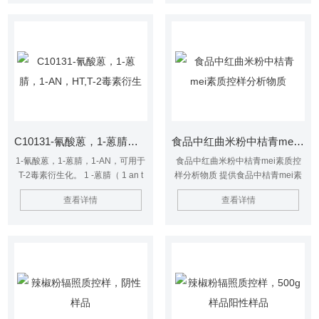
yin、山梨酸、可可jian和总糖 等指
物质具有挥发性，其含量越高，表
标
明氨基酸被破坏的越多，特别是蛋
氨酸和luo an suan，因此营养价值
大受影响。因此可用总挥发性盐基
氮的含量判断动物性食品的新鲜程
度。
C10131-氰酸蒽，1-蒽腈，1-AN，HT,T-2毒素衍生
食品中红曲米粉中桔青mei素质控样分析物质
1-氰酸蒽，1-蒽腈，1-AN，可用于
食品中红曲米粉中桔青mei素质控
T-2毒素衍生化。 1 -蒽腈（ 1 an t
样分析物质 提供食品中桔青mei素
hr oy l n i t r i l e, 1 -AN ）
质控样分析物质，助力食品中橘青
查看详情
查看详情
（0.3g/ml） 10ml 衍生 5. 3. 1 标准
mei素的检测 提供桔青mei素免疫亲
工作液的衍生:取不同浓度的标准工
和柱， 桔青mei素标准品薏米仁薏
作液各1mL,在50℃ 下用氮气吹干,
米粉玉米赤霉烯酮质控样分析物质
加入50μL4 -二 甲基氨基吡啶溶液
薏米仁薏米粉玉米赤霉烯酮质控样
和50μL1 -蒽腈溶液,在涡旋混合器
助力中药材药品玉米赤霉烯酮的检
上混匀1mi n, 50℃反应15mi n,在冰
验。