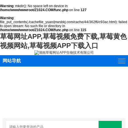
Warning
: mkdir(): No space left on device in
/home/www/wwwroot/Z1024.COM/func.php
on line
127
Warning
:
file_put_contents(./cachefile_yuan/jnwsbkj.com/cache/44/362f6/c93ac.html): failed
to open stream: No such file or directory in
/home/www/wwwroot/Z1024.COM/func.php
on line
115
草莓网址APP,草莓视频免费下载,草莓黄色
视频网站,草莓视频APP下载入口
网站导航