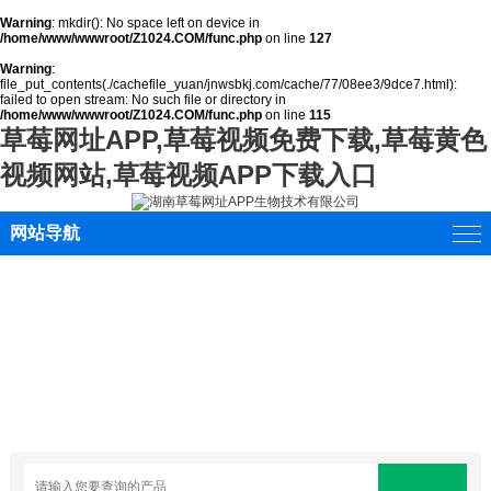
Warning
: mkdir(): No space left on device in
/home/www/wwwroot/Z1024.COM/func.php
on line
127
Warning
:
file_put_contents(./cachefile_yuan/jnwsbkj.com/cache/77/08ee3/9dce7.html):
failed to open stream: No such file or directory in
/home/www/wwwroot/Z1024.COM/func.php
on line
115
草莓网址APP,草莓视频免费下载,草莓黄色
视频网站,草莓视频APP下载入口
网站导航